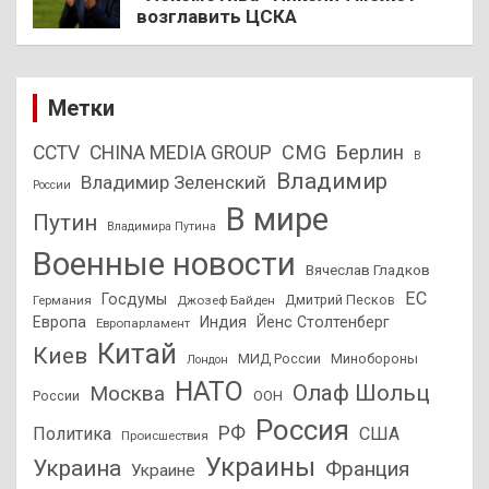
возглавить ЦСКА
Метки
CMG
Берлин
CCTV
CHINA MEDIA GROUP
В
Владимир
Владимир Зеленский
России
В мире
Путин
Владимира Путина
Военные новости
Вячеслав Гладков
ЕС
Госдумы
Дмитрий Песков
Германия
Джозеф Байден
Европа
Индия
Йенс Столтенберг
Европарламент
Китай
Киев
МИД России
Минобороны
Лондон
НАТО
Олаф Шольц
Москва
России
ООН
Россия
РФ
Политика
США
Происшествия
Украины
Украина
Франция
Украине