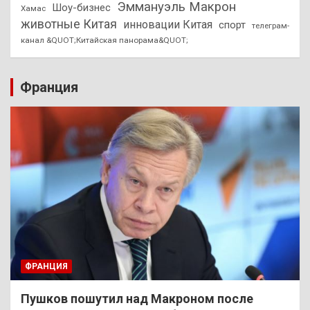
Эммануэль Макрон
Шоу-бизнес
Хамас
животные Китая
инновации Китая
спорт
телеграм-
канал &QUOT;Китайская панорама&QUOT;
Франция
ФРАНЦИЯ
Пушков пошутил над Макроном после