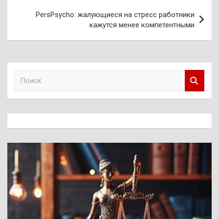
PersPsycho: жалующиеся на стресс работники
кажутся менее компетентными
П
о
и
с
к