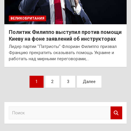
ВЕЛИКОБРИТАНИЯ
Политик Филиппо выступил против помощи
Киеву на фоне заявлений об инструкторах
Лидер партии "Патриоты" Флориан Филиппо призвал
Францию прекратить оказывать помощь Украине и
работать над мирными переговорами,…
Пагинация
1
2
3
Далее
записей
П
о
и
с