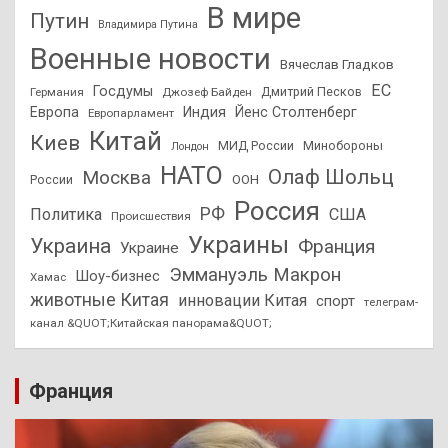
В мире
Путин
Владимира Путина
Военные новости
Вячеслав Гладков
ЕС
Госдумы
Дмитрий Песков
Германия
Джозеф Байден
Европа
Индия
Йенс Столтенберг
Европарламент
Китай
Киев
МИД России
Минобороны
Лондон
НАТО
Олаф Шольц
Москва
России
ООН
Россия
РФ
Политика
США
Происшествия
Украины
Украина
Франция
Украине
Эммануэль Макрон
Шоу-бизнес
Хамас
животные Китая
инновации Китая
спорт
телеграм-
канал &QUOT;Китайская панорама&QUOT;
Франция