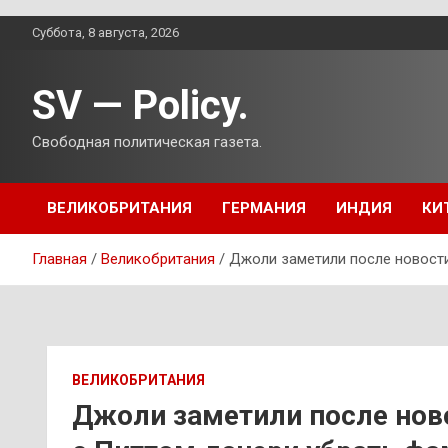
Перейти
Суббота, 8 августа, 2026
к
содержимому
SV — Policy.
Свободная политическая газета.
ВЕЛИКОБРИТАНИЯ
ГЕРМАНИЯ
ИНДИЯ
КИ
Главная
Великобритания
Джоли заметили после новости
ВЕЛИКОБРИТАНИЯ
Джоли заметили после нов