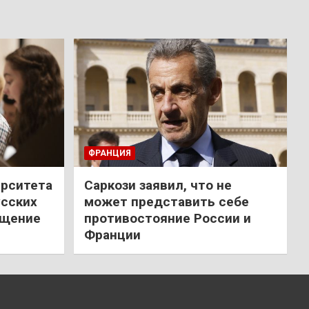
ФРАНЦИЯ
ерситета
Саркози заявил, что не
усских
может представить себе
ещение
противостояние России и
Франции