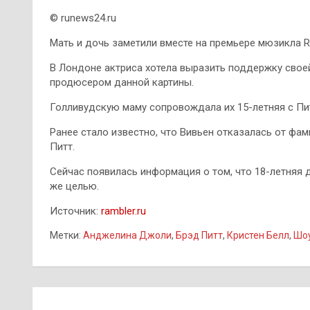
© runews24.ru
Мать и дочь заметили вместе на премьере мюзикла Re
В Лондоне актриса хотела выразить поддержку своей 
продюсером данной картины.
Голливудскую маму сопровождала их 15-летняя с Пи
Ранее стало известно, что Вивьен отказалась от фа
Питт.
Сейчас появилась информация о том, что 18-летняя
же целью.
Источник:
rambler.ru
Метки:
Анджелина Джоли
,
Брэд Питт
,
Кристен Белл
,
Шоу
Навигация