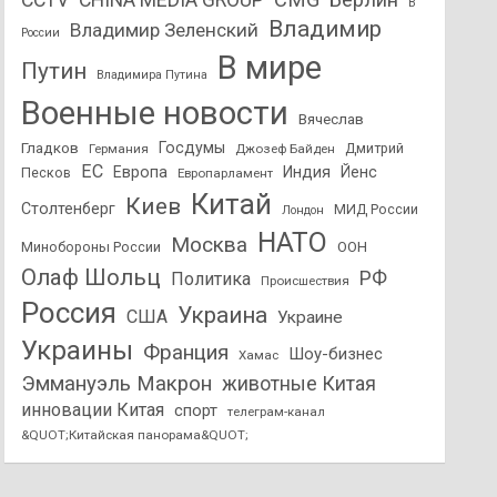
CCTV
CHINA MEDIA GROUP
В
Владимир
Владимир Зеленский
России
В мире
Путин
Владимира Путина
Военные новости
Вячеслав
Госдумы
Гладков
Дмитрий
Германия
Джозеф Байден
ЕС
Европа
Индия
Йенс
Песков
Европарламент
Китай
Киев
Столтенберг
МИД России
Лондон
НАТО
Москва
Минобороны России
ООН
Олаф Шольц
РФ
Политика
Происшествия
Россия
Украина
США
Украине
Украины
Франция
Шоу-бизнес
Хамас
Эммануэль Макрон
животные Китая
инновации Китая
спорт
телеграм-канал
&QUOT;Китайская панорама&QUOT;