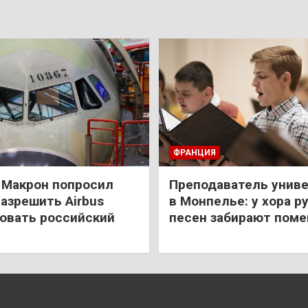
ФРАНЦИЯ
: Макрон попросил
Преподаватель унив
азрешить Airbus
в Монпелье: у хора р
овать российский
песен забирают пом