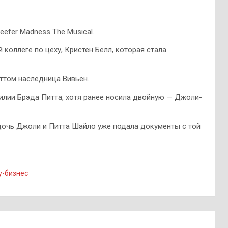
efer Madness The Musical.
коллеге по цеху, Кристен Белл, которая стала
ттом наследница Вивьен.
милии Брэда Питта, хотя ранее носила двойную — Джоли-
 дочь Джоли и Питта Шайло уже подала документы с той
-бизнес