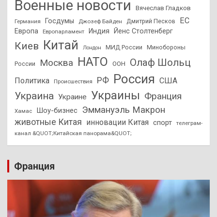
Военные новости
Вячеслав Гладков
ЕС
Госдумы
Дмитрий Песков
Германия
Джозеф Байден
Европа
Индия
Йенс Столтенберг
Европарламент
Китай
Киев
МИД России
Минобороны
Лондон
НАТО
Олаф Шольц
Москва
России
ООН
Россия
РФ
Политика
США
Происшествия
Украины
Украина
Франция
Украине
Эммануэль Макрон
Шоу-бизнес
Хамас
животные Китая
инновации Китая
спорт
телеграм-
канал &QUOT;Китайская панорама&QUOT;
Франция