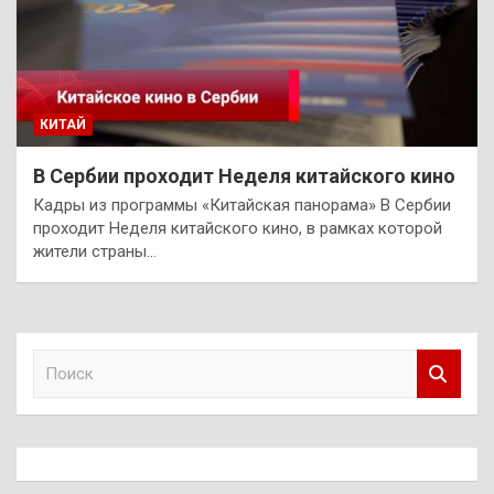
КИТАЙ
В Сербии проходит Неделя китайского кино
Кадры из программы «Китайская панорама» В Сербии
проходит Неделя китайского кино, в рамках которой
жители страны…
П
о
и
с
к