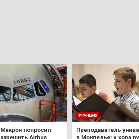
ФРАНЦИЯ
: Макрон попросил
Преподаватель унив
азрешить Airbus
в Монпелье: у хора р