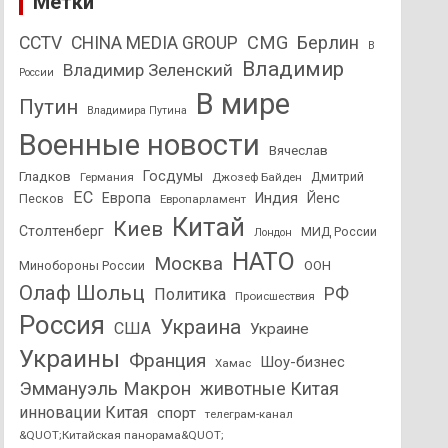
Метки
CMG
Берлин
CCTV
CHINA MEDIA GROUP
В
Владимир
Владимир Зеленский
России
В мире
Путин
Владимира Путина
Военные новости
Вячеслав
Госдумы
Гладков
Дмитрий
Германия
Джозеф Байден
ЕС
Европа
Индия
Йенс
Песков
Европарламент
Китай
Киев
Столтенберг
МИД России
Лондон
НАТО
Москва
Минобороны России
ООН
Олаф Шольц
РФ
Политика
Происшествия
Россия
Украина
США
Украине
Украины
Франция
Шоу-бизнес
Хамас
Эммануэль Макрон
животные Китая
инновации Китая
спорт
телеграм-канал
&QUOT;Китайская панорама&QUOT;