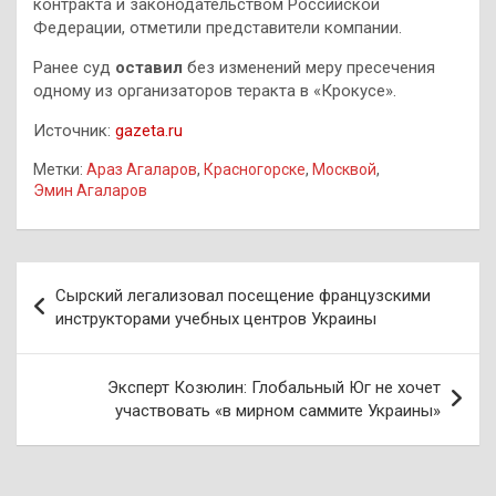
контракта и законодательством Российской
Федерации, отметили представители компании.
Ранее суд
оставил
без изменений меру пресечения
одному из организаторов теракта в «Крокусе».
Источник:
gazeta.ru
Метки:
Араз Агаларов
,
Красногорске
,
Москвой
,
Эмин Агаларов
Навигация
Сырский легализовал посещение французскими
по
инструкторами учебных центров Украины
записям
Эксперт Козюлин: Глобальный Юг не хочет
участвовать «в мирном саммите Украины»