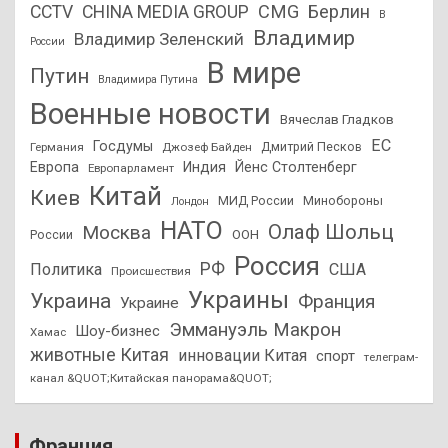
CMG
Берлин
CCTV
CHINA MEDIA GROUP
В
Владимир
Владимир Зеленский
России
В мире
Путин
Владимира Путина
Военные новости
Вячеслав Гладков
ЕС
Госдумы
Дмитрий Песков
Германия
Джозеф Байден
Европа
Индия
Йенс Столтенберг
Европарламент
Китай
Киев
МИД России
Минобороны
Лондон
НАТО
Олаф Шольц
Москва
России
ООН
Россия
РФ
Политика
США
Происшествия
Украины
Украина
Франция
Украине
Эммануэль Макрон
Шоу-бизнес
Хамас
животные Китая
инновации Китая
спорт
телеграм-
канал &QUOT;Китайская панорама&QUOT;
Франция