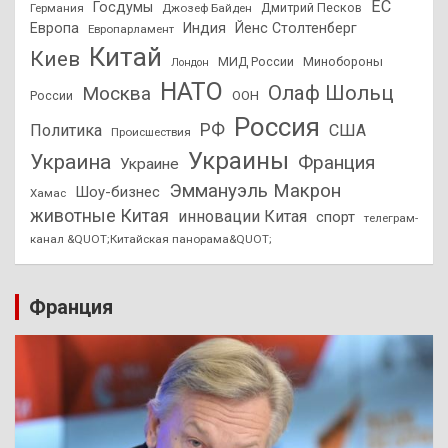
ЕС
Госдумы
Дмитрий Песков
Германия
Джозеф Байден
Европа
Индия
Йенс Столтенберг
Европарламент
Китай
Киев
МИД России
Минобороны
Лондон
НАТО
Олаф Шольц
Москва
России
ООН
Россия
РФ
Политика
США
Происшествия
Украины
Украина
Франция
Украине
Эммануэль Макрон
Шоу-бизнес
Хамас
животные Китая
инновации Китая
спорт
телеграм-
канал &QUOT;Китайская панорама&QUOT;
Франция