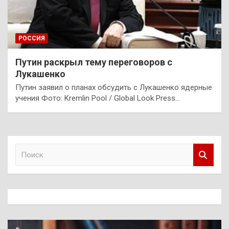
РОССИЯ
Путин раскрыл тему переговоров с
Лукашенко
Путин заявил о планах обсудить с Лукашенко ядерные
учения Фото: Kremlin Pool / Global Look Press…
П
о
и
с
к