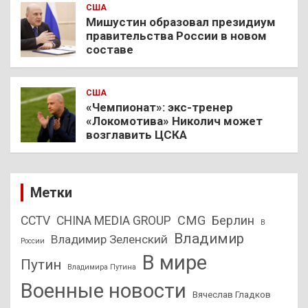
США
Мишустин образовал президиум
правительства России в новом
составе
США
«Чемпионат»: экс-тренер
«Локомотива» Николич может
возглавить ЦСКА
Метки
CMG
Берлин
CCTV
CHINA MEDIA GROUP
В
Владимир
Владимир Зеленский
России
В мире
Путин
Владимира Путина
Военные новости
Вячеслав Гладков