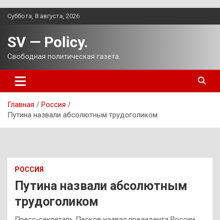
Перейти
Суббота, 8 августа, 2026
к
содержимому
SV — Policy.
Свободная политическая газета.
Главная
Россия
Путина назвали абсолютным трудоголиком
РОССИЯ
Путина назвали абсолютным
трудоголиком
Пресс-секретарь Песков назвал президента России