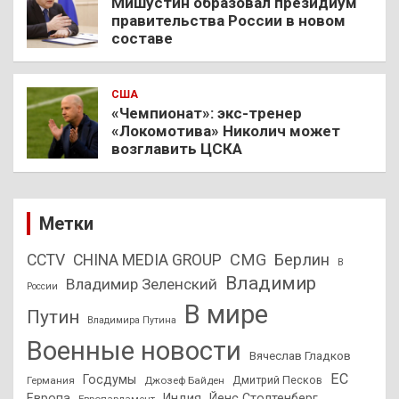
Мишустин образовал президиум
правительства России в новом
составе
США
«Чемпионат»: экс-тренер
«Локомотива» Николич может
возглавить ЦСКА
Метки
CMG
Берлин
CCTV
CHINA MEDIA GROUP
В
Владимир
Владимир Зеленский
России
В мире
Путин
Владимира Путина
Военные новости
Вячеслав Гладков
ЕС
Госдумы
Дмитрий Песков
Германия
Джозеф Байден
Европа
Индия
Йенс Столтенберг
Европарламент