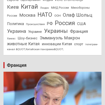
Китай
Киев
МИД России
Минобороны
Лондон
НАТО
Олаф Шольц
Москва
России
ООН
Россия
РФ
Политика
США
Происшествия
Украины
Украина
Франция
Украине
Эммануэль Макрон
Шоу-бизнес
Хамас
животные Китая
инновации Китая
спорт
телеграм-
канал &QUOT;Китайская панорама&QUOT;
Франция