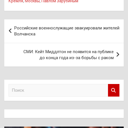
Кремля
,
Москвы
,
Павлом Зарубиным
Навигация
Российские военнослужащие эвакуировали жителей
по
Волчанска
записям
СМИ: Кейт Миддлтон не появится на публике
до конца года из-за борьбы с раком
П
о
и
с
к