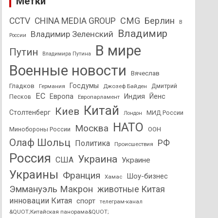
Метки
CMG
Берлин
CCTV
CHINA MEDIA GROUP
В
Владимир
Владимир Зеленский
России
В мире
Путин
Владимира Путина
Военные новости
Вячеслав
Госдумы
Гладков
Дмитрий
Германия
Джозеф Байден
ЕС
Европа
Индия
Йенс
Песков
Европарламент
Китай
Киев
Столтенберг
МИД России
Лондон
НАТО
Москва
Минобороны России
ООН
Олаф Шольц
РФ
Политика
Происшествия
Россия
Украина
США
Украине
Украины
Франция
Шоу-бизнес
Хамас
Эммануэль Макрон
животные Китая
инновации Китая
спорт
телеграм-канал
&QUOT;Китайская панорама&QUOT;