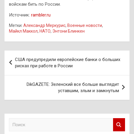
войскам бить по России.
Источник:
rambler.ru
Метки:
Александр Меркурис
,
Военные новости
,
Майкл Маккол
,
НАТО
,
Энтони Блинкен
Навигация
США предупредили европейские банки о больших
по
рисках при работе в России
записям
DikGAZETE: Зеленский все больше выглядит
уставшим, злым и замкнутым
П
о
и