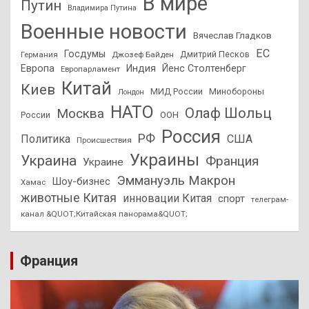
В мире
Путин
Владимира Путина
Военные новости
Вячеслав Гладков
ЕС
Госдумы
Дмитрий Песков
Германия
Джозеф Байден
Европа
Индия
Йенс Столтенберг
Европарламент
Китай
Киев
МИД России
Минобороны
Лондон
НАТО
Олаф Шольц
Москва
России
ООН
Россия
РФ
Политика
США
Происшествия
Украины
Украина
Франция
Украине
Эммануэль Макрон
Шоу-бизнес
Хамас
животные Китая
инновации Китая
спорт
телеграм-
канал &QUOT;Китайская панорама&QUOT;
Франция