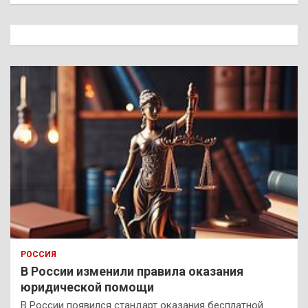
с
к
РОССИЯ
В России изменили правила оказания
юридической помощи
В России появился стандарт оказания бесплатной