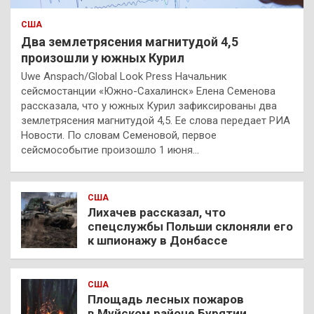
США
Два землетрясения магнитудой 4,5
произошли у южных Курил
Uwe Anspach/Global Look Press Начальник
сейсмостанции «Южно-Сахалинск» Елена Семенова
рассказала, что у южных Курил зафиксированы два
землетрясения магнитудой 4,5. Ее слова передает РИА
Новости. По словам Семеновой, первое
сейсмособытие произошло 1 июня…
США
Лихачев рассказал, что
спецслужбы Польши склоняли его
к шпионажу в Донбассе
США
Площадь лесных пожаров
в Муйском районе Бурятии