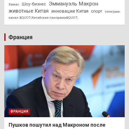
Эммануэль Макрон
Шоу-бизнес
Хамас
животные Китая
инновации Китая
спорт
телеграм-
канал &QUOT;Китайская панорама&QUOT;
Франция
ФРАНЦИЯ
Пушков пошутил над Макроном после