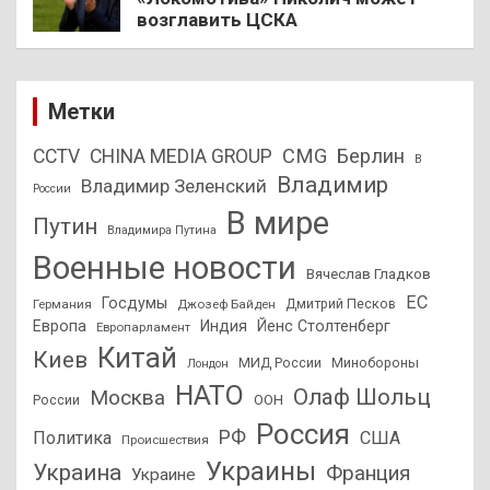
возглавить ЦСКА
Метки
CMG
Берлин
CCTV
CHINA MEDIA GROUP
В
Владимир
Владимир Зеленский
России
В мире
Путин
Владимира Путина
Военные новости
Вячеслав Гладков
ЕС
Госдумы
Дмитрий Песков
Германия
Джозеф Байден
Европа
Индия
Йенс Столтенберг
Европарламент
Китай
Киев
МИД России
Минобороны
Лондон
НАТО
Олаф Шольц
Москва
России
ООН
Россия
РФ
Политика
США
Происшествия
Украины
Украина
Франция
Украине