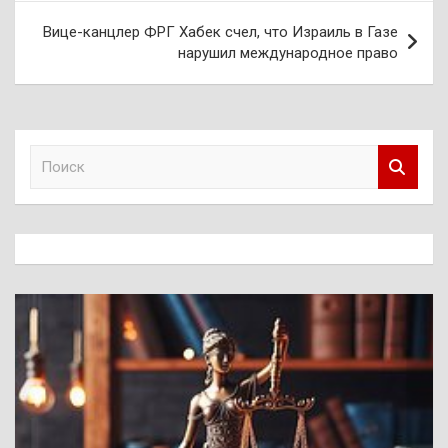
Вице-канцлер ФРГ Хабек счел, что Израиль в Газе
нарушил международное право
П
о
и
с
к