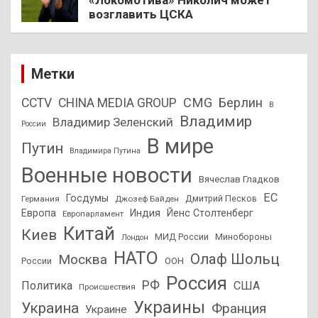
возглавить ЦСКА
Метки
CMG
Берлин
CCTV
CHINA MEDIA GROUP
В
Владимир
Владимир Зеленский
России
В мире
Путин
Владимира Путина
Военные новости
Вячеслав Гладков
ЕС
Госдумы
Дмитрий Песков
Германия
Джозеф Байден
Европа
Индия
Йенс Столтенберг
Европарламент
Китай
Киев
МИД России
Минобороны
Лондон
НАТО
Олаф Шольц
Москва
России
ООН
Россия
РФ
Политика
США
Происшествия
Украины
Украина
Франция
Украине