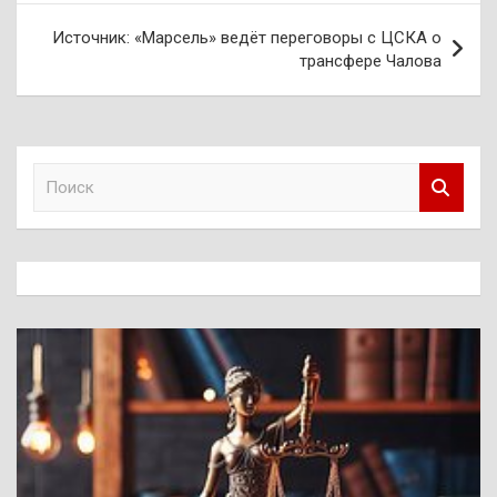
Источник: «Марсель» ведёт переговоры с ЦСКА о
трансфере Чалова
П
о
и
с
к