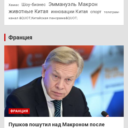
Эммануэль Макрон
Шоу-бизнес
Хамас
животные Китая
инновации Китая
спорт
телеграм-
канал &QUOT;Китайская панорама&QUOT;
Франция
ФРАНЦИЯ
Пушков пошутил над Макроном после