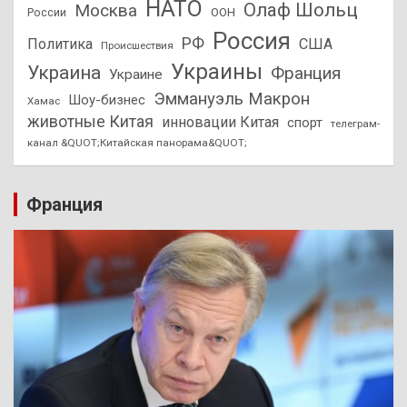
НАТО
Олаф Шольц
Москва
России
ООН
Россия
РФ
Политика
США
Происшествия
Украины
Украина
Франция
Украине
Эммануэль Макрон
Шоу-бизнес
Хамас
животные Китая
инновации Китая
спорт
телеграм-
канал &QUOT;Китайская панорама&QUOT;
Франция