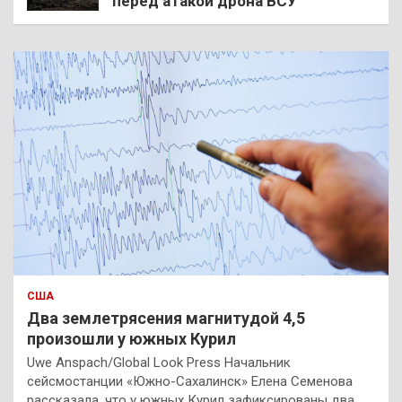
перед атакой дрона ВСУ
США
Два землетрясения магнитудой 4,5
произошли у южных Курил
Uwe Anspach/Global Look Press Начальник
сейсмостанции «Южно-Сахалинск» Елена Семенова
рассказала, что у южных Курил зафиксированы два