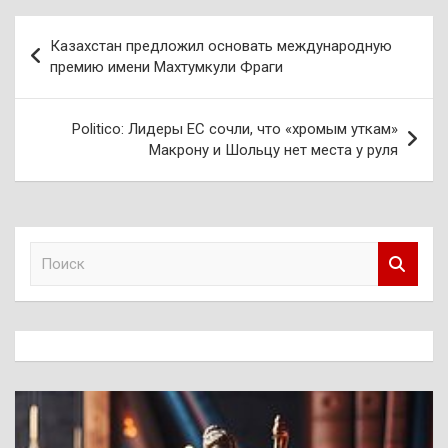
Навигация
Казахстан предложил основать международную
по
премию имени Махтумкули Фраги
записям
Politico: Лидеры ЕС сочли, что «хромым уткам»
Макрону и Шольцу нет места у руля
П
о
и
с
к