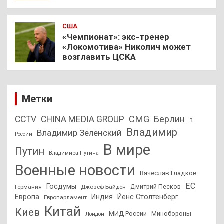
США
«Чемпионат»: экс-тренер
«Локомотива» Николич может
возглавить ЦСКА
Метки
CMG
Берлин
CCTV
CHINA MEDIA GROUP
В
Владимир
Владимир Зеленский
России
В мире
Путин
Владимира Путина
Военные новости
Вячеслав Гладков
ЕС
Госдумы
Дмитрий Песков
Германия
Джозеф Байден
Европа
Индия
Йенс Столтенберг
Европарламент
Китай
Киев
МИД России
Минобороны
Лондон