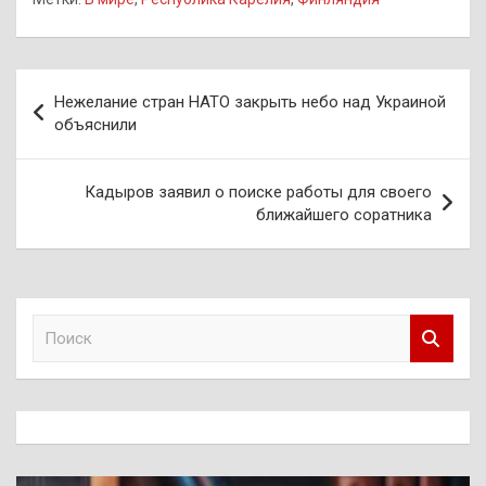
Навигация
Нежелание стран НАТО закрыть небо над Украиной
по
объяснили
записям
Кадыров заявил о поиске работы для своего
ближайшего соратника
П
о
и
с
к