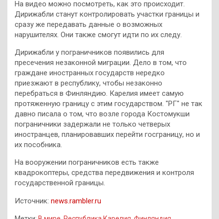
На видео можно посмотреть, как это происходит.
Дирижабли станут контролировать участки границы и
сразу же передавать данные о возможных
нарушителях. Они также смогут идти по их следу.
Дирижабли у пограничников появились для
пресечения незаконной миграции. Дело в том, что
граждане иностранных государств нередко
приезжают в республику, чтобы незаконно
перебраться в Финляндию. Карелия имеет самую
протяженную границу с этим государством. "РГ" не так
давно писала о том, что возле города Костомукши
пограничники задержали не только четверых
иностранцев, планировавших перейти госграницу, но и
их пособника.
На вооружении пограничников есть также
квадрокоптеры, средства передвижения и контроля
государственной границы.
Источник:
news.rambler.ru
Метки:
В мире
,
Республика Карелия
,
Финляндия