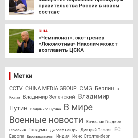
правительства России в новом
составе
США
«Чемпионат»: экс-тренер
«Локомотива» Николич может
возглавить ЦСКА
Метки
CMG
Берлин
CCTV
CHINA MEDIA GROUP
В
Владимир
Владимир Зеленский
России
В мире
Путин
Владимира Путина
Военные новости
Вячеслав Гладков
ЕС
Госдумы
Дмитрий Песков
Германия
Джозеф Байден
Европа
Индия
Йенс Столтенберг
Европарламент