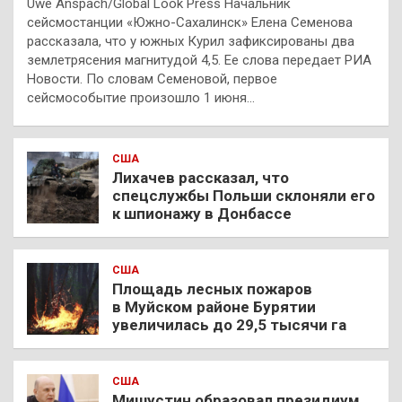
Uwe Anspach/Global Look Press Начальник
сейсмостанции «Южно-Сахалинск» Елена Семенова
рассказала, что у южных Курил зафиксированы два
землетрясения магнитудой 4,5. Ее слова передает РИА
Новости. По словам Семеновой, первое
сейсмособытие произошло 1 июня…
США
Лихачев рассказал, что
спецслужбы Польши склоняли его
к шпионажу в Донбассе
США
Площадь лесных пожаров
в Муйском районе Бурятии
увеличилась до 29,5 тысячи га
США
Мишустин образовал президиум