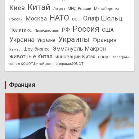
Китай
Киев
МИД России
Минобороны
Лондон
НАТО
Олаф Шольц
Москва
России
ООН
Россия
РФ
Политика
США
Происшествия
Украины
Украина
Франция
Украине
Эммануэль Макрон
Шоу-бизнес
Хамас
животные Китая
инновации Китая
спорт
телеграм-
канал &QUOT;Китайская панорама&QUOT;
Франция