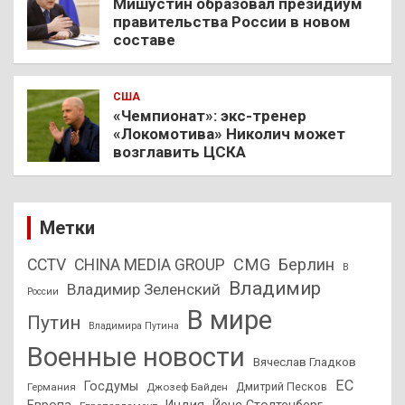
Мишустин образовал президиум
правительства России в новом
составе
США
«Чемпионат»: экс-тренер
«Локомотива» Николич может
возглавить ЦСКА
Метки
CMG
Берлин
CCTV
CHINA MEDIA GROUP
В
Владимир
Владимир Зеленский
России
В мире
Путин
Владимира Путина
Военные новости
Вячеслав Гладков
ЕС
Госдумы
Дмитрий Песков
Германия
Джозеф Байден