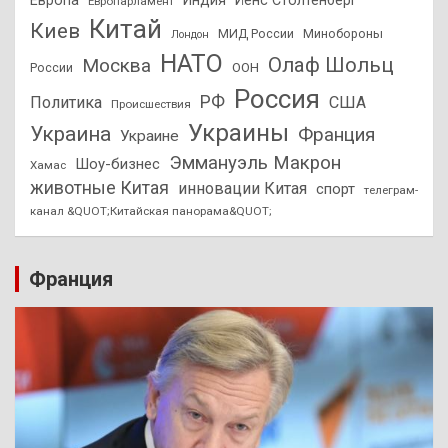
Европа
Индия
Йенс Столтенберг
Европарламент
Китай
Киев
МИД России
Минобороны
Лондон
НАТО
Олаф Шольц
Москва
России
ООН
Россия
РФ
Политика
США
Происшествия
Украины
Украина
Франция
Украине
Эммануэль Макрон
Шоу-бизнес
Хамас
животные Китая
инновации Китая
спорт
телеграм-
канал &QUOT;Китайская панорама&QUOT;
Франция