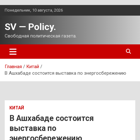
Перейти
Понедельник, 10 августа, 2026
к
содержимому
SV — Policy.
Свободная политическая газета.
Главная
Китай
В Ашхабаде состоится выставка по энергосбережению
КИТАЙ
В Ашхабаде состоится
выставка по
энергосбережению