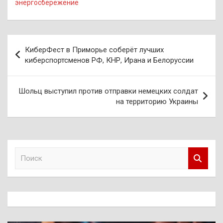
энергосбережение
Навигация
КиберФест в Приморье соберёт лучших
по
киберспортсменов РФ, КНР, Ирана и Белоруссии
записям
Шольц выступил против отправки немецких солдат
на территорию Украины
П
о
и
с
к