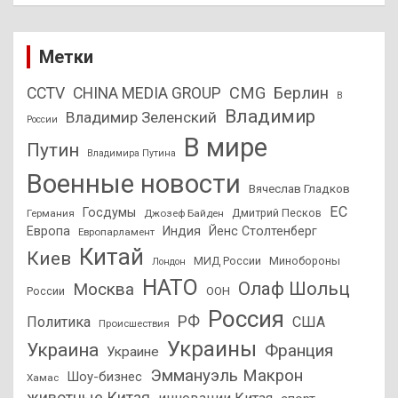
Метки
CMG
Берлин
CCTV
CHINA MEDIA GROUP
В
Владимир
Владимир Зеленский
России
В мире
Путин
Владимира Путина
Военные новости
Вячеслав Гладков
ЕС
Госдумы
Дмитрий Песков
Германия
Джозеф Байден
Европа
Индия
Йенс Столтенберг
Европарламент
Китай
Киев
МИД России
Минобороны
Лондон
НАТО
Олаф Шольц
Москва
России
ООН
Россия
РФ
Политика
США
Происшествия
Украины
Украина
Франция
Украине
Эммануэль Макрон
Шоу-бизнес
Хамас
животные Китая