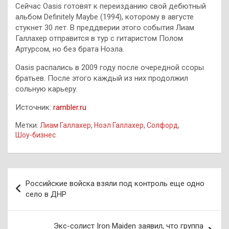
Сейчас Oasis готовят к переизданию свой дебютный
альбом Definitely Maybe (1994), которому в августе
стукнет 30 лет. В преддверии этого события Лиам
Галлахер отправится в тур с гитаристом Полом
Артурсом, но без брата Ноэла.
Oasis распались в 2009 году после очередной ссоры
братьев. После этого каждый из них продолжил
сольную карьеру.
Источник:
rambler.ru
Метки:
Лиам Галлахер
,
Ноэл Галлахер
,
Солфорд
,
Шоу-бизнес
Навигация
Российские войска взяли под контроль еще одно
по
село в ДНР
записям
Экс-солист Iron Maiden заявил, что группа