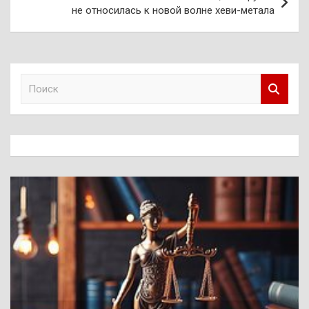
не относилась к новой волне хеви-метала
П
о
и
с
к