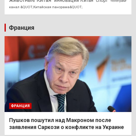
инновации Китая
спорт
телеграм-
канал &QUOT;Китайская панорама&QUOT;
Франция
ФРАНЦИЯ
Пушков пошутил над Макроном после
заявления Саркози о конфликте на Украине