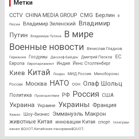
Метки
CMG
Берлин
CCTV
CHINA MEDIA GROUP
В
Владимир
Владимир Зеленский
России
В мире
Путин
Владимира Путина
Военные новости
Вячеслав Гладков
ЕС
Госдумы
Дмитрий Песков
Германия
Джозеф Байден
Европа
Индия
Йенс Столтенберг
Европарламент
Китай
Киев
МИД России
Минобороны
Лондон
НАТО
Олаф Шольц
Москва
России
ООН
Россия
РФ
Политика
США
Происшествия
Украины
Украина
Франция
Украине
Эммануэль Макрон
Шоу-бизнес
Хамас
животные Китая
инновации Китая
спорт
телеграм-
канал &QUOT;Китайская панорама&QUOT;