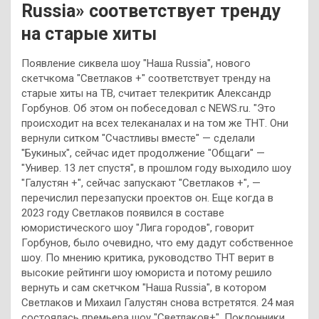
Russia» соответствует тренду
на старые хиты
Появление сиквела шоу "Наша Russia", нового
скетчкома "Светлаков +" соответствует тренду на
старые хиты на ТВ, считает телекритик Александр
Горбунов. Об этом он побеседовал с NEWS.ru. "Это
происходит на всех телеканалах и на том же ТНТ. Они
вернули ситком "Счастливы вместе" — сделали
"Букиных", сейчас идет продолжение "Общаги" —
"Универ. 13 лет спустя", в прошлом году выходило шоу
"Галустян +", сейчас запускают "Светлаков +", —
перечислил перезапуски проектов он. Еще когда в
2023 году Светлаков появился в составе
юмористического шоу "Лига городов", говорит
Горбунов, было очевидно, что ему дадут собственное
шоу. По мнению критика, руководство ТНТ верит в
высокие рейтинги шоу юмориста и потому решило
вернуть и сам скетчком "Наша Russia", в котором
Светлаков и Михаил Галустян снова встретятся. 24 мая
состоялась премьера шоу "Светлаков+". Поклонники