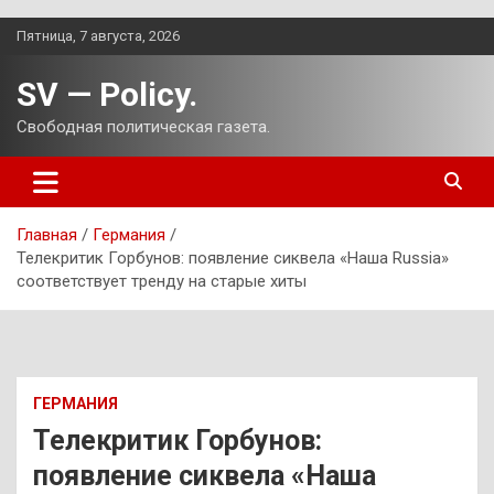
Перейти
Пятница, 7 августа, 2026
к
содержимому
SV — Policy.
Свободная политическая газета.
Главная
Германия
Телекритик Горбунов: появление сиквела «Наша Russia»
соответствует тренду на старые хиты
ГЕРМАНИЯ
Телекритик Горбунов:
появление сиквела «Наша