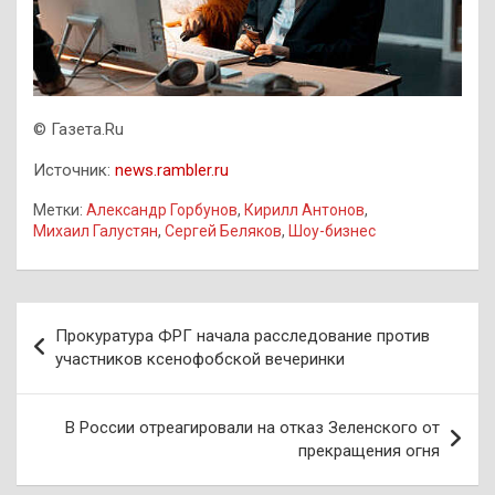
©
Газета.Ru
Источник:
news.rambler.ru
Метки:
Александр Горбунов
,
Кирилл Антонов
,
Михаил Галустян
,
Сергей Беляков
,
Шоу-бизнес
Навигация
Прокуратура ФРГ начала расследование против
по
участников ксенофобской вечеринки
записям
В России отреагировали на отказ Зеленского от
прекращения огня