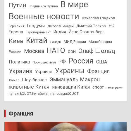
В мире
Путин
Владимира Путина
Военные новости
Вячеслав Гладков
ЕС
Госдумы
Дмитрий Песков
Германия
Джозеф Байден
Европа
Индия
Йенс Столтенберг
Европарламент
Китай
Киев
МИД России
Минобороны
Лондон
НАТО
Олаф Шольц
Москва
России
ООН
Россия
РФ
Политика
США
Происшествия
Украины
Украина
Франция
Украине
Эммануэль Макрон
Шоу-бизнес
Хамас
животные Китая
инновации Китая
спорт
телеграм-
канал &QUOT;Китайская панорама&QUOT;
Франция