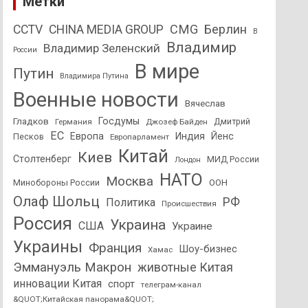
Метки
CMG
Берлин
CCTV
CHINA MEDIA GROUP
В
Владимир
Владимир Зеленский
России
В мире
Путин
Владимира Путина
Военные новости
Вячеслав
Госдумы
Гладков
Дмитрий
Германия
Джозеф Байден
ЕС
Европа
Индия
Йенс
Песков
Европарламент
Китай
Киев
Столтенберг
МИД России
Лондон
НАТО
Москва
Минобороны России
ООН
Олаф Шольц
РФ
Политика
Происшествия
Россия
Украина
США
Украине
Украины
Франция
Шоу-бизнес
Хамас
Эммануэль Макрон
животные Китая
инновации Китая
спорт
телеграм-канал
&QUOT;Китайская панорама&QUOT;