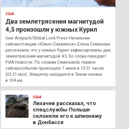
США
Два землетрясения магнитудой
4,5 произошли у южных Курил
Uwe Anspach/Global Look Press Начальник
сейсмостанции «Южно-Сахалинск» Елена Семенова
рассказала, что у южных Курил зафиксированы два
землетрясения магнитудой 4,5. Ее слова передает
РИА Новости. По словам Семеновой, первое
сейсмособытие произошло 1 июня в 10:51 часов
(02:51 мск). Эпицентр находился в Тихом океане
в 104 км…
США
Лихачев рассказал, что
спецслужбы Польши
склоняли его к шпионажу
в Донбассе