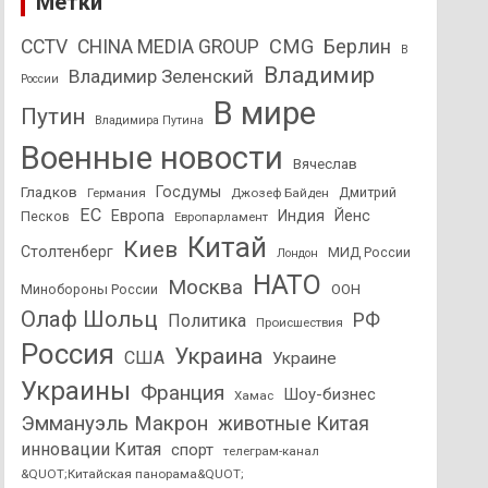
Метки
CMG
Берлин
CCTV
CHINA MEDIA GROUP
В
Владимир
Владимир Зеленский
России
В мире
Путин
Владимира Путина
Военные новости
Вячеслав
Госдумы
Гладков
Дмитрий
Германия
Джозеф Байден
ЕС
Европа
Индия
Йенс
Песков
Европарламент
Китай
Киев
Столтенберг
МИД России
Лондон
НАТО
Москва
Минобороны России
ООН
Олаф Шольц
РФ
Политика
Происшествия
Россия
Украина
США
Украине
Украины
Франция
Шоу-бизнес
Хамас
Эммануэль Макрон
животные Китая
инновации Китая
спорт
телеграм-канал
&QUOT;Китайская панорама&QUOT;