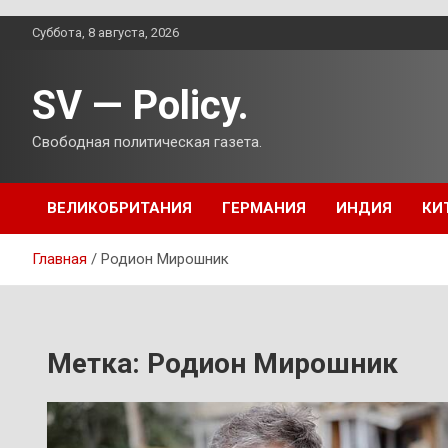
Перейти
Суббота, 8 августа, 2026
к
содержимому
SV — Policy.
Свободная политическая газета.
ВЕЛИКОБРИТАНИЯ
ГЕРМАНИЯ
ИНДИЯ
КИ
Главная
Родион Мирошник
Метка:
Родион Мирошник