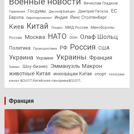
Военные новости
Вячеслав Гладков
ЕС
Госдумы
Дмитрий Песков
Германия
Джозеф Байден
Европа
Индия
Йенс Столтенберг
Европарламент
Китай
Киев
МИД России
Минобороны
Лондон
НАТО
Олаф Шольц
Москва
России
ООН
Россия
РФ
Политика
США
Происшествия
Украины
Украина
Франция
Украине
Эммануэль Макрон
Шоу-бизнес
Хамас
животные Китая
инновации Китая
спорт
телеграм-
канал &QUOT;Китайская панорама&QUOT;
Франция