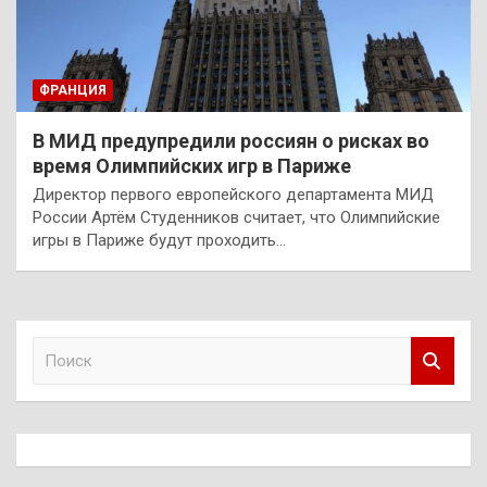
ФРАНЦИЯ
В МИД предупредили россиян о рисках во
время Олимпийских игр в Париже
Директор первого европейского департамента МИД
России Артём Студенников считает, что Олимпийские
игры в Париже будут проходить…
П
о
и
с
к