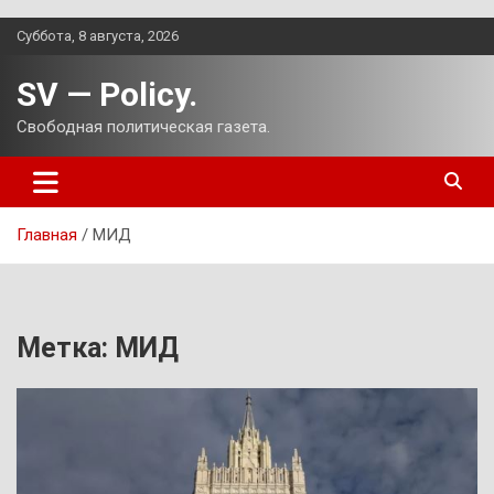
Перейти
Суббота, 8 августа, 2026
к
содержимому
SV — Policy.
Свободная политическая газета.
Главная
МИД
Метка:
МИД