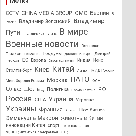
Метки
CMG
Берлин
CCTV
CHINA MEDIA GROUP
В
Владимир
Владимир Зеленский
России
В мире
Путин
Владимира Путина
Военные новости
Вячеслав
Госдумы
Гладков
Дмитрий
Германия
Джозеф Байден
ЕС
Европа
Индия
Йенс
Песков
Европарламент
Китай
Киев
Столтенберг
МИД России
Лондон
НАТО
Москва
Минобороны России
ООН
Олаф Шольц
РФ
Политика
Происшествия
Россия
Украина
США
Украине
Украины
Франция
Шоу-бизнес
Хамас
Эммануэль Макрон
животные Китая
инновации Китая
спорт
телеграм-канал
&QUOT;Китайская панорама&QUOT;