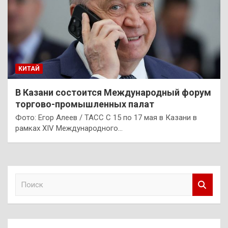
КИТАЙ
В Казани состоится Международный форум
торгово-промышленных палат
Фото: Егор Алеев / ТАСС С 15 по 17 мая в Казани в
рамках XIV Международного…
П
о
и
с
к