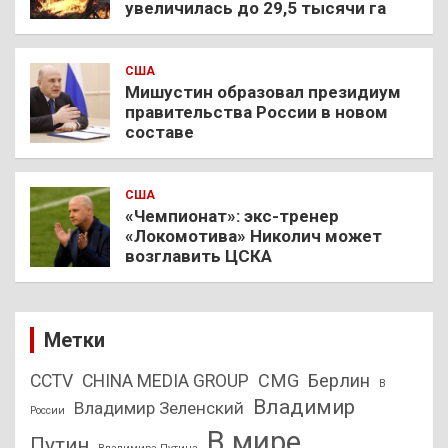
увеличилась до 29,5 тысячи га
США
Мишустин образовал президиум
правительства России в новом
составе
США
«Чемпионат»: экс-тренер
«Локомотива» Николич может
возглавить ЦСКА
Метки
CMG
Берлин
CCTV
CHINA MEDIA GROUP
В
Владимир
Владимир Зеленский
России
В мире
Путин