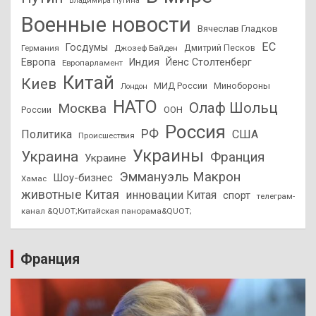
Владимира Путина
Военные новости
Вячеслав Гладков
ЕС
Госдумы
Дмитрий Песков
Германия
Джозеф Байден
Европа
Индия
Йенс Столтенберг
Европарламент
Китай
Киев
МИД России
Минобороны
Лондон
НАТО
Олаф Шольц
Москва
России
ООН
Россия
РФ
Политика
США
Происшествия
Украины
Украина
Франция
Украине
Эммануэль Макрон
Шоу-бизнес
Хамас
животные Китая
инновации Китая
спорт
телеграм-
канал &QUOT;Китайская панорама&QUOT;
Франция