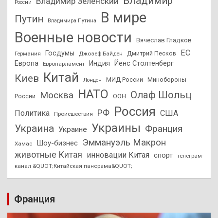
Владимир
Владимир Зеленский
России
В мире
Путин
Владимира Путина
Военные новости
Вячеслав Гладков
ЕС
Госдумы
Дмитрий Песков
Германия
Джозеф Байден
Европа
Индия
Йенс Столтенберг
Европарламент
Китай
Киев
МИД России
Минобороны
Лондон
НАТО
Олаф Шольц
Москва
России
ООН
Россия
РФ
Политика
США
Происшествия
Украины
Украина
Франция
Украине
Эммануэль Макрон
Шоу-бизнес
Хамас
животные Китая
инновации Китая
спорт
телеграм-
канал &QUOT;Китайская панорама&QUOT;
Франция