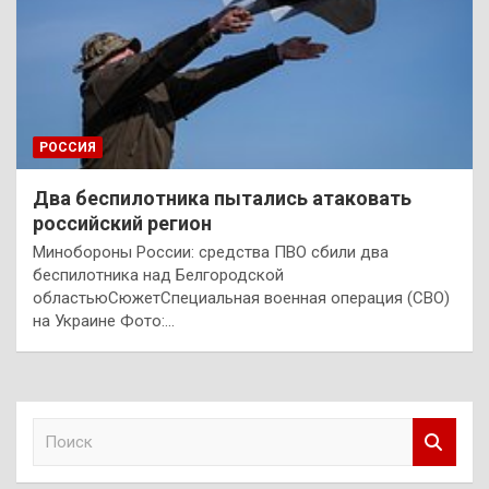
РОССИЯ
Два беспилотника пытались атаковать
российский регион
Минобороны России: средства ПВО сбили два
беспилотника над Белгородской
областьюСюжетСпециальная военная операция (СВО)
на Украине Фото:…
П
о
и