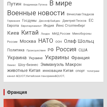
В мире
Путин
Владимира Путина
Военные новости
Вячеслав Гладков
ЕС
Госдумы
Дмитрий Песков
Германия
Джозеф Байден
Европа
Индия
Йенс Столтенберг
Европарламент
Китай
Киев
МИД России
Минобороны
Лондон
НАТО
Олаф Шольц
Москва
России
ООН
Россия
РФ
Политика
США
Происшествия
Украины
Украина
Франция
Украине
Эммануэль Макрон
Шоу-бизнес
Хамас
животные Китая
инновации Китая
спорт
телеграм-
канал &QUOT;Китайская панорама&QUOT;
Франция