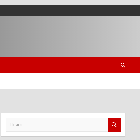
П
о
и