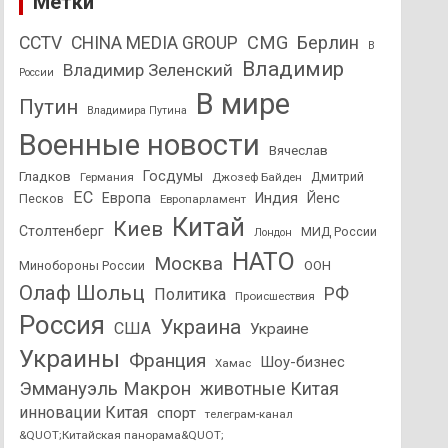
Метки
CMG
Берлин
CCTV
CHINA MEDIA GROUP
В
Владимир
Владимир Зеленский
России
В мире
Путин
Владимира Путина
Военные новости
Вячеслав
Госдумы
Гладков
Дмитрий
Германия
Джозеф Байден
ЕС
Европа
Индия
Йенс
Песков
Европарламент
Китай
Киев
Столтенберг
МИД России
Лондон
НАТО
Москва
Минобороны России
ООН
Олаф Шольц
РФ
Политика
Происшествия
Россия
Украина
США
Украине
Украины
Франция
Шоу-бизнес
Хамас
Эммануэль Макрон
животные Китая
инновации Китая
спорт
телеграм-канал
&QUOT;Китайская панорама&QUOT;