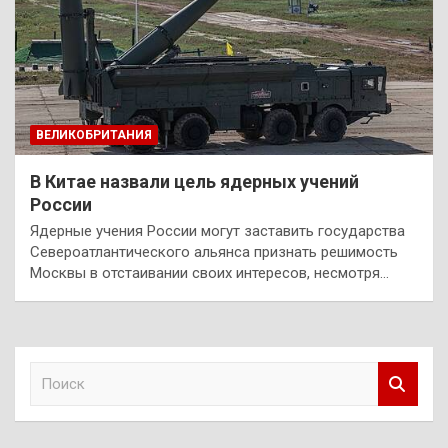
ВЕЛИКОБРИТАНИЯ
В Китае назвали цель ядерных учений
России
Ядерные учения России могут заставить государства
Североатлантического альянса признать решимость
Москвы в отстаивании своих интересов, несмотря…
П
о
и
с