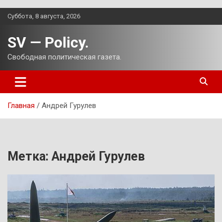
Перейти
Суббота, 8 августа, 2026
к
содержимому
SV — Policy.
Свободная политическая газета.
Главная
Андрей Гурулев
Метка:
Андрей Гурулев