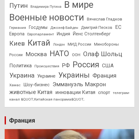
В мире
Путин
Владимира Путина
Военные новости
Вячеслав Гладков
ЕС
Госдумы
Дмитрий Песков
Германия
Джозеф Байден
Европа
Индия
Йенс Столтенберг
Европарламент
Китай
Киев
МИД России
Минобороны
Лондон
НАТО
Олаф Шольц
Москва
России
ООН
Россия
РФ
Политика
США
Происшествия
Украины
Украина
Франция
Украине
Эммануэль Макрон
Шоу-бизнес
Хамас
животные Китая
инновации Китая
спорт
телеграм-
канал &QUOT;Китайская панорама&QUOT;
Франция