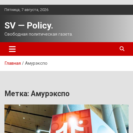
Перейти
Пятница, 7 августа, 2026
к
содержимому
SV — Policy.
Свободная политическая газета.
Главная
Амурэкспо
Метка:
Амурэкспо