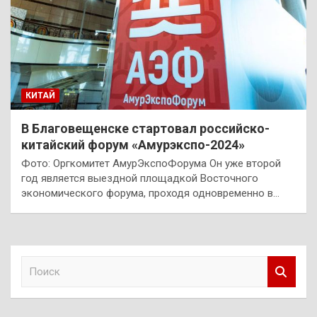
КИТАЙ
В Благовещенске стартовал российско-
китайский форум «Амурэкспо-2024»
Фото: Оргкомитет АмурЭкспоФорума Он уже второй
год является выездной площадкой Восточного
экономического форума, проходя одновременно в…
П
о
и
с