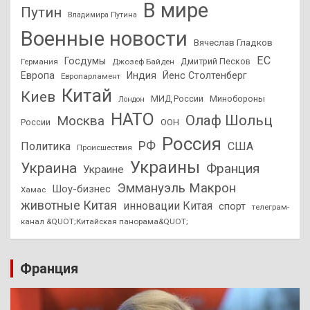
В мире
Путин
Владимира Путина
Военные новости
Вячеслав Гладков
ЕС
Госдумы
Дмитрий Песков
Германия
Джозеф Байден
Европа
Индия
Йенс Столтенберг
Европарламент
Китай
Киев
МИД России
Минобороны
Лондон
НАТО
Олаф Шольц
Москва
России
ООН
Россия
РФ
Политика
США
Происшествия
Украины
Украина
Франция
Украине
Эммануэль Макрон
Шоу-бизнес
Хамас
животные Китая
инновации Китая
спорт
телеграм-
канал &QUOT;Китайская панорама&QUOT;
Франция