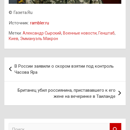
© Газета.Ru
Источник:
rambler.ru
Метки:
Александр Сырский
,
Военные новости
,
Генштаб
,
Киев
,
Эммануэль Макрон
Навигация
В России заявили о скором взятии под контроль
по
Часова Яра
записям
Британец убил россиянина, пристававшего к его
жене на вечеринке в Таиланде
П