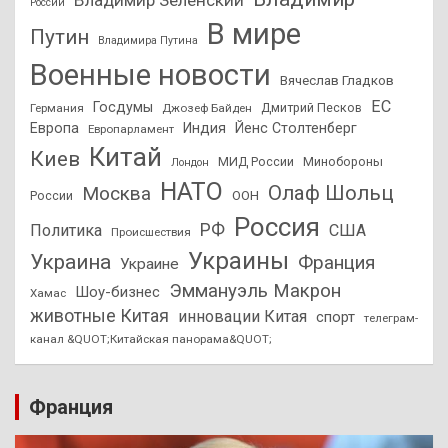
Владимир Зеленский
России
В мире
Путин
Владимира Путина
Военные новости
Вячеслав Гладков
ЕС
Госдумы
Дмитрий Песков
Германия
Джозеф Байден
Европа
Индия
Йенс Столтенберг
Европарламент
Китай
Киев
МИД России
Минобороны
Лондон
НАТО
Олаф Шольц
Москва
России
ООН
Россия
РФ
Политика
США
Происшествия
Украины
Украина
Франция
Украине
Эммануэль Макрон
Шоу-бизнес
Хамас
животные Китая
инновации Китая
спорт
телеграм-
канал &QUOT;Китайская панорама&QUOT;
Франция