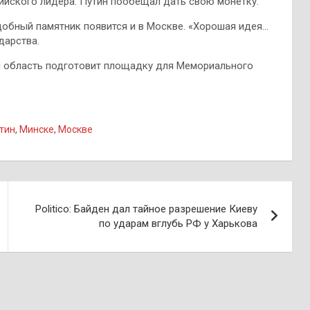
сийского лидера. Путин пообещал дать свою монетку.
добный памятник появится и в Москве. «Хорошая идея…
дарства.
ая область подготовит площадку для Мемориального
тин
,
Минске
,
Москве
Politico: Байден дал тайное разрешение Киеву
по ударам вглубь РФ у Харькова