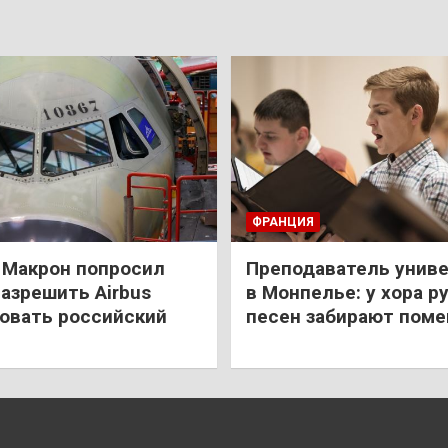
ФРАНЦИЯ
: Макрон попросил
Преподаватель унив
азрешить Airbus
в Монпелье: у хора р
овать российский
песен забирают пом