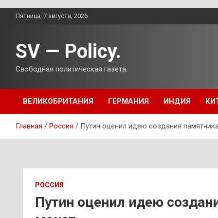
Перейти
Пятница, 7 августа, 2026
к
содержимому
SV — Policy.
Свободная политическая газета.
ВЕЛИКОБРИТАНИЯ
ГЕРМАНИЯ
ИНДИЯ
КИ
Главная
Россия
Путин оценил идею создания памятника
РОССИЯ
Путин оценил идею создани