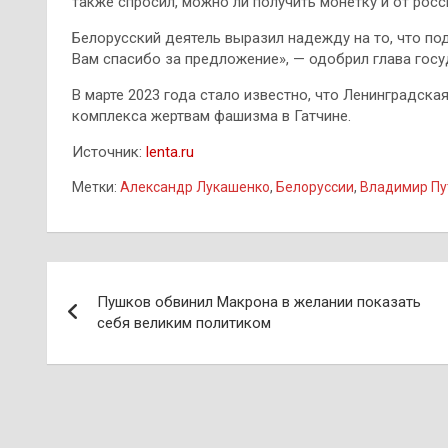
также спросил, можно ли получить монетку и от рос
Белорусский деятель выразил надежду на то, что по
Вам спасибо за предложение», — одобрил глава госу
В марте 2023 года стало известно, что Ленинградск
комплекса жертвам фашизма в Гатчине.
Источник:
lenta.ru
Метки:
Александр Лукашенко
,
Белоруссии
,
Владимир Пу
Навигация
Пушков обвинил Макрона в желании показать
по
себя великим политиком
записям