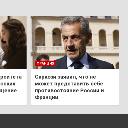
ФРАНЦИЯ
ерситета
Саркози заявил, что не
усских
может представить себе
ещение
противостояние России и
Франции