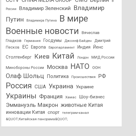
CCTV
CHINA MEDIA GROUP
В
Владимир
Владимир Зеленский
России
В мире
Путин
Владимира Путина
Военные новости
Вячеслав
Госдумы
Гладков
Дмитрий
Германия
Джозеф Байден
ЕС
Европа
Индия
Йенс
Песков
Европарламент
Китай
Киев
Столтенберг
МИД России
Лондон
НАТО
Москва
Минобороны России
ООН
Олаф Шольц
РФ
Политика
Происшествия
Россия
Украина
США
Украине
Украины
Франция
Шоу-бизнес
Хамас
Эммануэль Макрон
животные Китая
инновации Китая
спорт
телеграм-канал
&QUOT;Китайская панорама&QUOT;