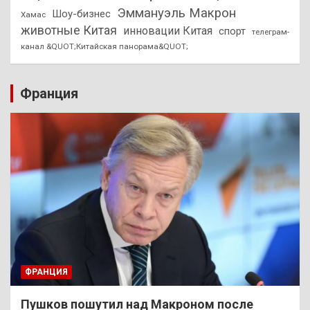
Эммануэль Макрон
Шоу-бизнес
Хамас
животные Китая
инновации Китая
спорт
телеграм-
канал &QUOT;Китайская панорама&QUOT;
Франция
ФРАНЦИЯ
Пушков пошутил над Макроном после