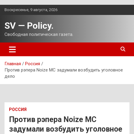
Перейти
Воскресенье, 9 августа, 2026
к
содержимому
SV — Policy.
Свободная политическая газета.
Главная
Россия
Против рэпера Noize MC задумали возбудить уголовное
дело
РОССИЯ
Против рэпера Noize MC
задумали возбудить уголовное