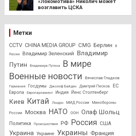
«Локомотива» Николич может
возглавить ЦСКА
Метки
CMG
Берлин
CCTV
CHINA MEDIA GROUP
В
Владимир
Владимир Зеленский
России
В мире
Путин
Владимира Путина
Военные новости
Вячеслав Гладков
ЕС
Госдумы
Дмитрий Песков
Германия
Джозеф Байден
Европа
Индия
Йенс Столтенберг
Европарламент
Китай
Киев
МИД России
Минобороны
Лондон
НАТО
Олаф Шольц
Москва
России
ООН
Россия
РФ
Политика
США
Происшествия
Украины
Украина
Франция
Украине