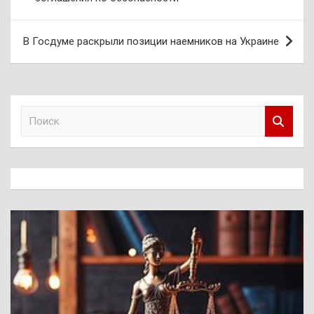
записям
В Госдуме раскрыли позиции наемников на Украине
П
о
и
с
к