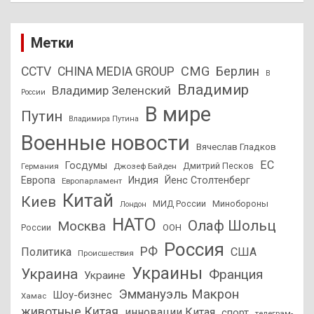
Метки
CMG
Берлин
CCTV
CHINA MEDIA GROUP
В
Владимир
Владимир Зеленский
России
В мире
Путин
Владимира Путина
Военные новости
Вячеслав Гладков
ЕС
Госдумы
Дмитрий Песков
Германия
Джозеф Байден
Европа
Индия
Йенс Столтенберг
Европарламент
Китай
Киев
МИД России
Минобороны
Лондон
НАТО
Олаф Шольц
Москва
России
ООН
Россия
РФ
Политика
США
Происшествия
Украины
Украина
Франция
Украине
Эммануэль Макрон
Шоу-бизнес
Хамас
животные Китая
инновации Китая
спорт
телеграм-