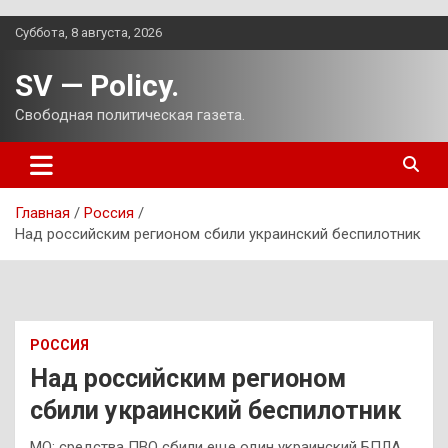
Перейти
Суббота, 8 августа, 2026
к
содержимому
SV — Policy.
Свободная политическая газета.
Главная
Россия
Над российским регионом сбили украинский беспилотник
РОССИЯ
Над российским регионом
сбили украинский беспилотник
МО: средства ПВО сбили еще один украинский БПЛА