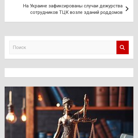
На Украине зафиксированы случаи дежурства
сотрудников ТЦК возле зданий роддомов
П
о
и
с
к