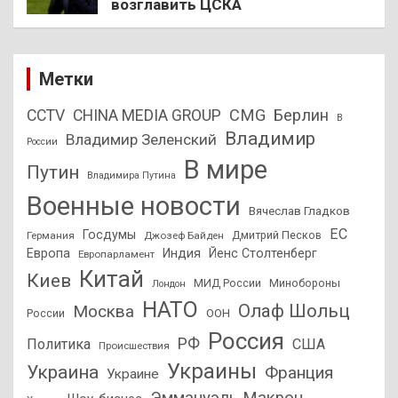
возглавить ЦСКА
Метки
CMG
Берлин
CCTV
CHINA MEDIA GROUP
В
Владимир
Владимир Зеленский
России
В мире
Путин
Владимира Путина
Военные новости
Вячеслав Гладков
ЕС
Госдумы
Дмитрий Песков
Германия
Джозеф Байден
Европа
Индия
Йенс Столтенберг
Европарламент
Китай
Киев
МИД России
Минобороны
Лондон
НАТО
Олаф Шольц
Москва
России
ООН
Россия
РФ
Политика
США
Происшествия
Украины
Украина
Франция
Украине
Эммануэль Макрон