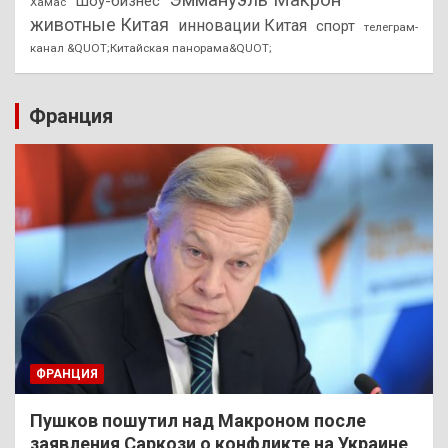
Шоу-бизнес
Хамас
животные Китая
инновации Китая
спорт
телеграм-
канал &QUOT;Китайская панорама&QUOT;
Франция
ФРАНЦИЯ
Пушков пошутил над Макроном после
заявления Саркози о конфликте на Украине