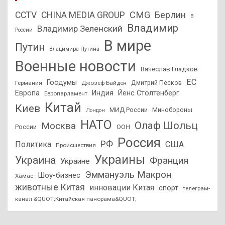
CMG
Берлин
CCTV
CHINA MEDIA GROUP
В
Владимир
Владимир Зеленский
России
В мире
Путин
Владимира Путина
Военные новости
Вячеслав Гладков
ЕС
Госдумы
Дмитрий Песков
Германия
Джозеф Байден
Европа
Индия
Йенс Столтенберг
Европарламент
Китай
Киев
МИД России
Минобороны
Лондон
НАТО
Олаф Шольц
Москва
России
ООН
Россия
РФ
Политика
США
Происшествия
Украины
Украина
Франция
Украине
Эммануэль Макрон
Шоу-бизнес
Хамас
животные Китая
инновации Китая
спорт
телеграм-
канал &QUOT;Китайская панорама&QUOT;