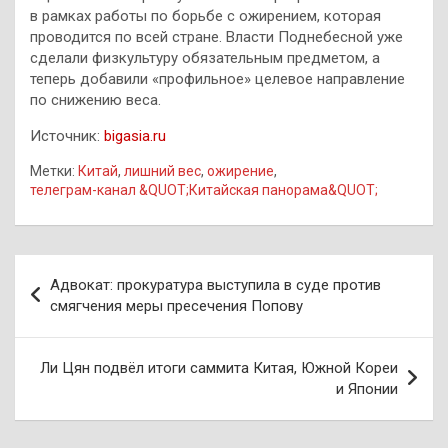
в рамках работы по борьбе с ожирением, которая
проводится по всей стране. Власти Поднебесной уже
сделали физкультуру обязательным предметом, а
теперь добавили «профильное» целевое направление
по снижению веса.
Источник:
bigasia.ru
Метки:
Китай
,
лишний вес
,
ожирение
,
телеграм-канал &QUOT;Китайская панорама&QUOT;
Навигация
Адвокат: прокуратура выступила в суде против
по
смягчения меры пресечения Попову
записям
Ли Цян подвёл итоги саммита Китая, Южной Кореи
и Японии