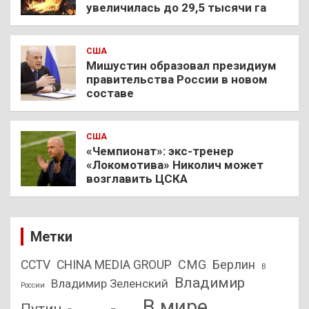
увеличилась до 29,5 тысячи га
США
Мишустин образовал президиум
правительства России в новом
составе
США
«Чемпионат»: экс-тренер
«Локомотива» Николич может
возглавить ЦСКА
Метки
CMG
Берлин
CCTV
CHINA MEDIA GROUP
В
Владимир
Владимир Зеленский
России
В мире
Путин