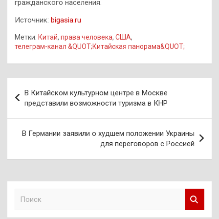
гражданского населения.
Источник:
bigasia.ru
Метки:
Китай
,
права человека
,
США
,
телеграм-канал &QUOT;Китайская панорама&QUOT;
Навигация
В Китайском культурном центре в Москве
по
представили возможности туризма в КНР
записям
В Германии заявили о худшем положении Украины
для переговоров с Россией
П
о
и