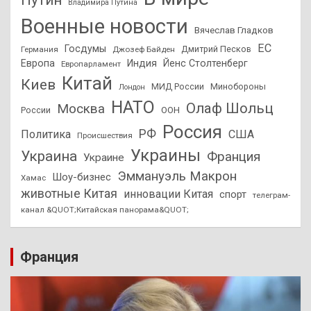
Владимира Путина
Военные новости
Вячеслав Гладков
ЕС
Госдумы
Дмитрий Песков
Германия
Джозеф Байден
Европа
Индия
Йенс Столтенберг
Европарламент
Китай
Киев
МИД России
Минобороны
Лондон
НАТО
Олаф Шольц
Москва
России
ООН
Россия
РФ
Политика
США
Происшествия
Украины
Украина
Франция
Украине
Эммануэль Макрон
Шоу-бизнес
Хамас
животные Китая
инновации Китая
спорт
телеграм-
канал &QUOT;Китайская панорама&QUOT;
Франция