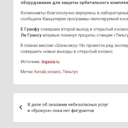
оборудования для защиты орбитального комплек
Космонавты благополучно вернулись в лабораторный 
сообщила Канцелярия программы пилотируемой косм
Е Гуанфу
совершил второй выход в открытый космос
Ли Гуансу
впервые покинул пределы станции «Тяньгу
В планах миссии «Шэньчжоу-18» провести ряд экспер
совершить новые выходы в открытый космос.
Источник:
bigasia.ru
Метки:
Китай
,
космос
,
Тяньгун
Навигация
В деле об оказании небезопасных услуг
по
в «Крокусе» пока нет фигурантов
записям