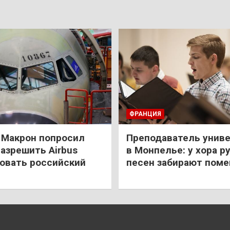
ФРАНЦИЯ
: Макрон попросил
Преподаватель унив
азрешить Airbus
в Монпелье: у хора р
овать российский
песен забирают пом