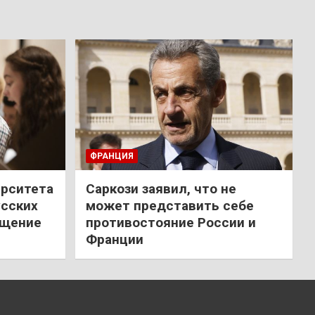
ФРАНЦИЯ
ерситета
Саркози заявил, что не
усских
может представить себе
ещение
противостояние России и
Франции