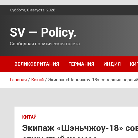
Перейти
Суббота, 8 августа, 2026
к
содержимому
SV — Policy.
Свободная политическая газета.
ВЕЛИКОБРИТАНИЯ
ГЕРМАНИЯ
ИНДИЯ
КИ
Главная
Китай
Экипаж «Шэньчжоу-18» совершил первый
КИТАЙ
Экипаж «Шэньчжоу-18» со