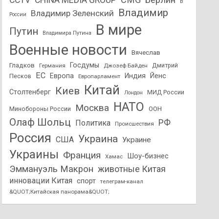
CCTV
CHINA MEDIA GROUP
В
Владимир
Владимир Зеленский
России
В мире
Путин
Владимира Путина
Военные новости
Вячеслав
Госдумы
Гладков
Дмитрий
Германия
Джозеф Байден
ЕС
Европа
Индия
Йенс
Песков
Европарламент
Китай
Киев
Столтенберг
МИД России
Лондон
НАТО
Москва
Минобороны России
ООН
Олаф Шольц
РФ
Политика
Происшествия
Россия
Украина
США
Украине
Украины
Франция
Шоу-бизнес
Хамас
Эммануэль Макрон
животные Китая
инновации Китая
спорт
телеграм-канал
&QUOT;Китайская панорама&QUOT;