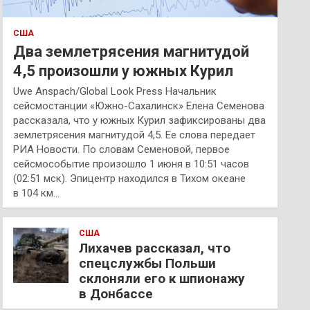
США
Два землетрясения магнитудой
4,5 произошли у южных Курил
Uwe Anspach/Global Look Press Начальник
сейсмостанции «Южно-Сахалинск» Елена Семенова
рассказала, что у южных Курил зафиксированы два
землетрясения магнитудой 4,5. Ее слова передает
РИА Новости. По словам Семеновой, первое
сейсмособытие произошло 1 июня в 10:51 часов
(02:51 мск). Эпицентр находился в Тихом океане
в 104 км…
США
Лихачев рассказал, что
спецслужбы Польши
склоняли его к шпионажу
в Донбассе