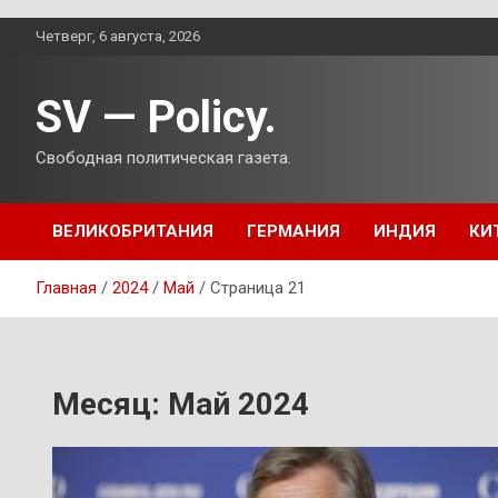
Перейти
Четверг, 6 августа, 2026
к
содержимому
SV — Policy.
Свободная политическая газета.
ВЕЛИКОБРИТАНИЯ
ГЕРМАНИЯ
ИНДИЯ
КИ
Главная
2024
Май
Страница 21
Месяц:
Май 2024