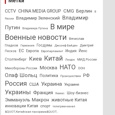
Метки
CMG
Берлин
CCTV
CHINA MEDIA GROUP
В
Владимир
Владимир Зеленский
России
В мире
Путин
Владимира Путина
Военные новости
Вячеслав
Госдумы
Гладков
Дмитрий
Германия
Джозеф Байден
ЕС
Европа
Индия
Йенс
Песков
Европарламент
Китай
Киев
Столтенберг
МИД России
Лондон
НАТО
Москва
Минобороны России
ООН
Олаф Шольц
РФ
Политика
Происшествия
Россия
Украина
США
Украине
Украины
Франция
Шоу-бизнес
Хамас
Эммануэль Макрон
животные Китая
инновации Китая
спорт
телеграм-канал
&QUOT;Китайская панорама&QUOT;